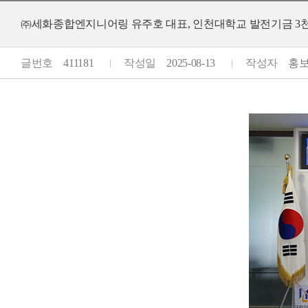
㈜세화종합엔지니어링 유주호 대표, 인천대학교 발전기금 3
글번호
411181
작성일
2025-08-13
작성자
홍보팀