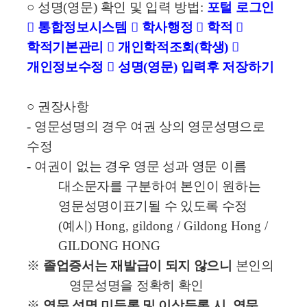
○
성명
(
영문
)
확인 및 입력 방법
:
포털 로그인
󰋼
통합정보시스템
󰋼
학사행정
󰋼
학적
󰋼
학적기본관리
󰋼
개인학적조회
(
학생
)
󰋼
개인정보수정
󰋼
성명
(
영문
)
입력후 저장하기
○
권장사항
-
영문성명의 경우 여권 상의 영문성명으로
수정
-
여권이 없는 경우 영문 성과 영문 이름
대소문자를 구분하여 본인이 원하는
영문성명이
표기될 수 있도록 수정
(
예시
) Hong, gildong / Gildong Hong /
GILDONG HONG
※
졸업증서는 재발급이 되지 않으니
본인의
영문성명을 정확히 확인
※
영문 성명 미등록 및 이상등록 시
,
영문