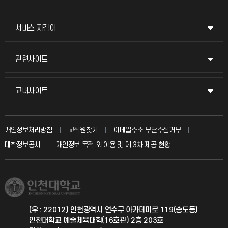
교무회의방송
서비스 지킴이
서비스 지킴이
교수채용
묻고 답하기
관련사이트
관련사이트
시설예약
불친절신고
국방헬프콜
교내사이트
교내사이트
인터넷증명
자주 묻는 질문(FAQ)
발전기금
교수회
입학안내
개인정보처리방침
교직원찾기
이메일주소 무단수집거부
칭찬마당
산학협력단
교육혁신본부
대학정보공시
개인정보 목적 외 이용 및 제 3차 제공 현황
직원채용
학생서비스 지킴이
소비자생활협동조합
국제교류과
취업정보(학생)
총동문회
국제지원과
(우 : 22012) 인천광역시 연수구 아카데미로 119(송도동)
인천대학교 예술체육대학(16호관) 2층 203호
공자아카데미