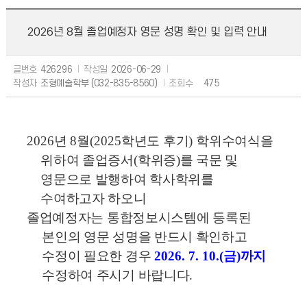
2026년 8월 졸업예정자 영문 성명 확인 및 입력 안내
글번호
426296
작성일
2026-06-29
작성자
조형예술학부 (032-835-8560)
조회수
475
2026
년
8
월
(2025
학년도 후기
)
학위수여식을
위하여
졸업증서
(
학위증
)
를 국문 및
영문으로 발행하여 학사학위를
수여하고자 하오니
졸업예정자는 통합정보시스템에 등록된
본인의 영문 성명을 반드시 확인하고
수정이 필요한 경우
2026. 7. 10.(
금
)
까지
수정
하여 주시기 바랍니다
.