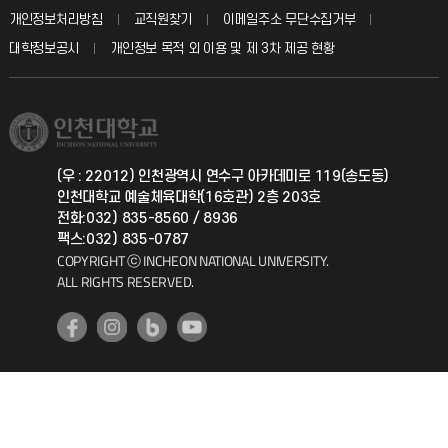
입학안내
개인정보처리방침
교직원찾기
이메일주소 무단수집거부
칭찬마당
산학협력단
교육혁신본부
대학정보공시
개인정보 목적 외 이용 및 제 3차 제공 현황
직원채용
학생서비스 지킴이
소비자생활협동조합
국제교류과
취업정보(학생)
총동문회
국제지원과
(우 : 22012) 인천광역시 연수구 아카데미로 119(송도동)
인천대학교 예술체육대학(16호관) 2층 203호
공자아카데미
전화:032) 835-8560 / 8936
팩스:032) 835-0787
기초교육원
COPYRIGHT ⓒ INCHEON NATIONAL UNIVERSITY.
ALL RIGHTS RESERVED.
공학교육혁신센터
대학생활상담센터
사회봉사센터