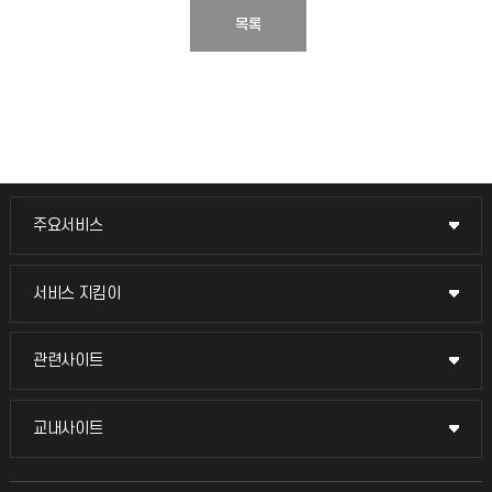
목록
주요서비스
주요서비스
교무회의방송
서비스 지킴이
서비스 지킴이
교수채용
묻고 답하기
관련사이트
관련사이트
시설예약
불친절신고
국방헬프콜
교내사이트
교내사이트
인터넷증명
자주 묻는 질문(FAQ)
발전기금
교수회