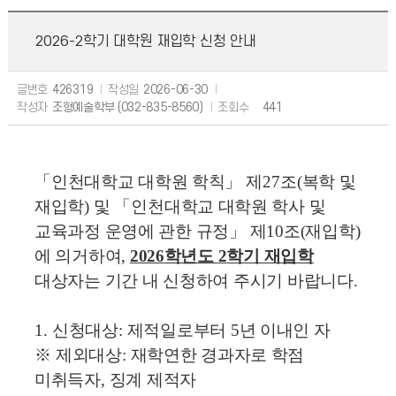
2026-2학기 대학원 재입학 신청 안내
글번호
426319
작성일
2026-06-30
작성자
조형예술학부 (032-835-8560)
조회수
441
「
인천대학교 대학원 학칙
」
제
27
조
(
복학 및
재입학
)
및
「
인천대학교 대학원 학사 및
교육
과정 운영에 관한 규정
」
제
10
조
(
재입학
)
에 의거하여
,
2026
학년도
2
학기 재입학
대상자는 기간 내 신청하여 주시기 바랍니다
.
1.
신청대상
:
제적일로부터
5
년 이내인 자
※
제외대상
:
재학연한 경과자로 학점
미취득자
,
징계 제적자