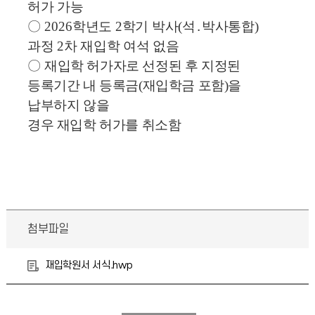
허가 가능
〇
2026
학년도
2
학기 박사
(
석
․
박사통합
)
과정
2
차 재입학 여석 없음
〇
재입학 허가자로 선정된 후 지정된
등록기간 내 등록금
(
재입학금 포함
)
을
납부하지 않을
경우 재입학 허가를 취소함
첨부파일
재입학원서 서식.hwp