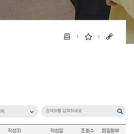
제목
작성자
작성일
조회수
파일첨부