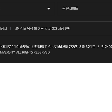
이
관련사이트
이
관련사이트
국방헬프콜
보공시
개인정보 목적 외 이용 및 제 3차 제공 현황
발전기금
 아카데미로 119(송도동) 인천대학교 정보기술대학(7호관) 3층 321호
/
전화:03
(FAQ)
산학협력단
NIVERSITY.
ALL RIGHTS RESERVED.
소비자생활협동조합
지킴이
총동문회