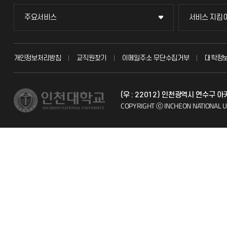
주요서비스
서비스 지킴
주요서비스
서비스 지킴
교무회의방송
묻고 답하기
개인정보처리방침
교직원찾기
이메일주소 무단수집거부
대학정
교수채용
불친절신고
(우 : 22012) 인천광역시 연수구
시설예약
자주 묻는 질문
COPYRIGHT ⓒ INCHEON NATIONAL U
인터넷증명
칭찬마당
입학안내
학생서비스 
직원채용
취업정보(학생)