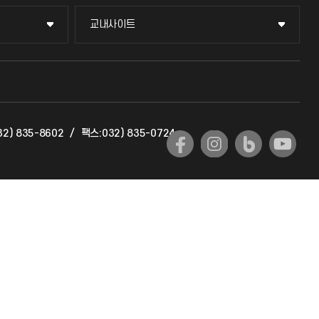
교내사이트
교내사이트
교수회
교육혁신본부
2) 835-8602
/
팩스:032) 835-0724
국제교류과
국제지원과
공자아카데미
기초교육원
공학교육혁신센터