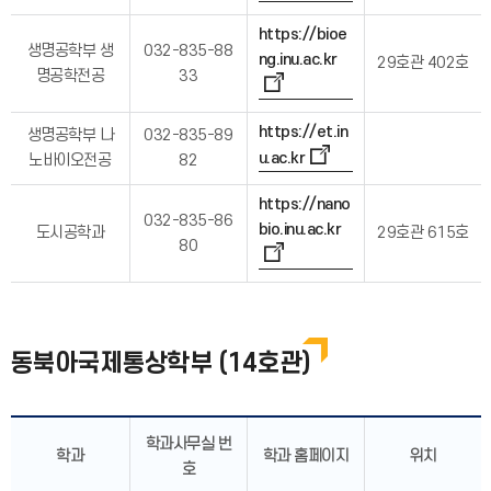
https://bioe
생명공학부 생
032-835-88
ng.inu.ac.kr
29호관 402호
명공학전공
33
https://et.in
생명공학부 나
032-835-89
u.ac.kr
노바이오전공
82
https://nano
032-835-86
bio.inu.ac.kr
도시공학과
29호관 615호
80
동북아국제통상학부 (14호관)
학과사무실 번
학과
학과 홈페이지
위치
호