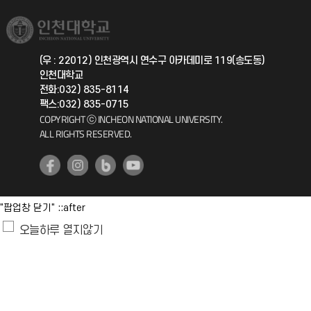
국제교류과
취업정보(학생)
총동문회
국제지원과
(우 : 22012) 인천광역시 연수구 아카데미로 119(송도동)
인천대학교
공자아카데미
전화:032) 835-8114
팩스:032) 835-0715
기초교육원
COPYRIGHT ⓒ INCHEON NATIONAL UNIVERSITY.
ALL RIGHTS RESERVED.
공학교육혁신센터
대학생활상담센터
"팝업창 닫기" ::after
사회봉사센터
오늘하루 열지않기
생활원
원격지원