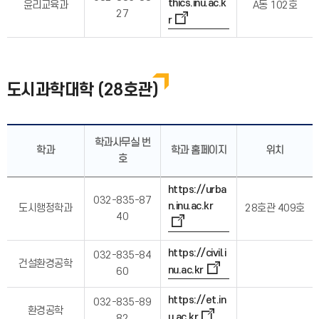
thics.inu.ac.k
윤리교육과
A동 102호
27
r
도시과학대학 (28호관)
학과사무실 번
학과
학과 홈페이지
위치
호
https://urba
032-835-87
n.inu.ac.kr
도시행정학과
28호관 409호
40
https://civil.i
032-835-84
건설환경공학
nu.ac.kr
60
https://et.in
032-835-89
환경공학
u.ac.kr
82