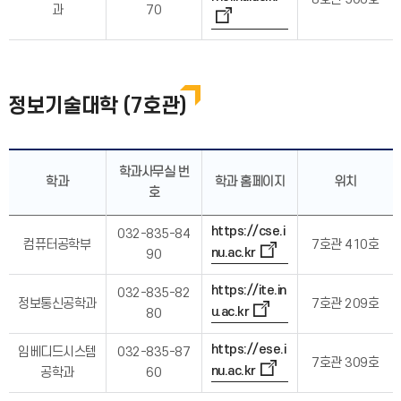
과
70
정보기술대학 (7호관)
학과사무실 번
학과
학과 홈페이지
위치
호
https://cse.i
032-835-84
컴퓨터공학부
7호관 410호
nu.ac.kr
90
https://ite.in
032-835-82
정보통신공학과
7호관 209호
u.ac.kr
80
https://ese.i
임베디드시스템
032-835-87
7호관 309호
nu.ac.kr
공학과
60