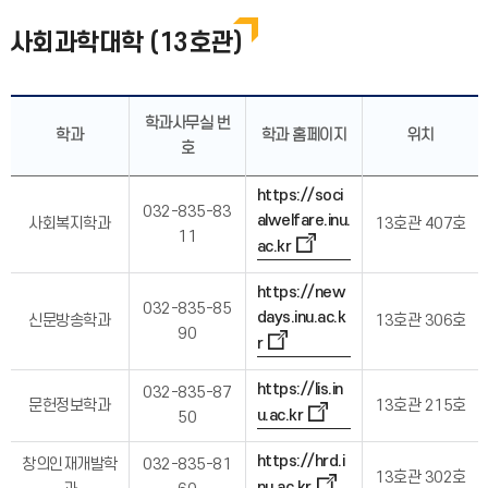
사회과학대학 (13호관)
학과사무실 번
학과
학과 홈페이지
위치
호
https://soci
032-835-83
alwelfare.inu.
사회복지학과
13호관 407호
11
ac.kr
https://new
032-835-85
days.inu.ac.k
신문방송학과
13호관 306호
90
r
https://lis.in
032-835-87
문헌정보학과
13호관 215호
u.ac.kr
50
https://hrd.i
창의인재개발학
032-835-81
13호관 302호
nu.ac.kr