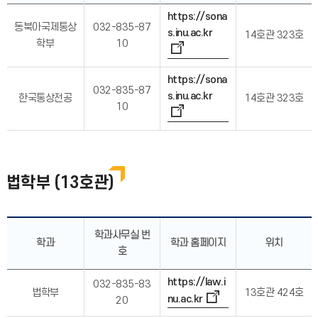
https://sona
동북아국제통상
032-835-87
s.inu.ac.kr
14호관 323호
학부
10
https://sona
032-835-87
s.inu.ac.kr
한국통상전공
14호관 323호
10
법학부 (13호관)
학과사무실 번
학과
학과 홈페이지
위치
호
https://law.i
032-835-83
법학부
13호관 424호
nu.ac.kr
20