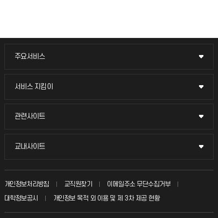
주요서비스
주요서비스
교무회의방송
서비스 지킴이
서비스 지킴이
교수채용
묻고 답하기
관련사이트
관련사이트
시설예약
불친절신고
국방헬프콜
교내사이트
교내사이트
인터넷증명
자주 묻는 질문(FAQ)
발전기금
교수회
입학안내
개인정보처리방침
교직원찾기
이메일주소 무단수집거부
칭찬마당
산학협력단
교육혁신본부
대학정보공시
개인정보 목적 외 이용 및 제 3차 제공 현황
직원채용
학생서비스 지킴이
소비자생활협동조합