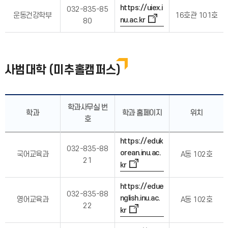
https://uiex.i
032-835-85
운동건강학부
16호관 101호
nu.ac.kr
80
사범대학 (미추홀캠퍼스)
학과사무실 번
학과
학과 홈페이지
위치
호
https://eduk
032-835-88
orean.inu.ac.
국어교육과
A동 102호
21
kr
https://edue
032-835-88
nglish.inu.ac.
영어교육과
A동 102호
22
kr