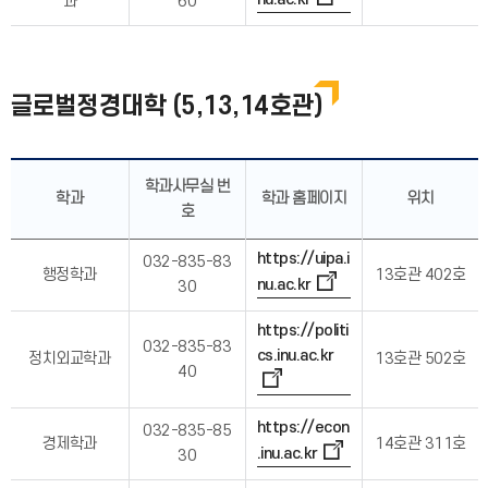
과
60
글로벌정경대학 (5,13,14호관)
학과사무실 번
학과
학과 홈페이지
위치
호
https://uipa.i
032-835-83
행정학과
13호관 402호
nu.ac.kr
30
https://politi
032-835-83
cs.inu.ac.kr
정치외교학과
13호관 502호
40
https://econ
032-835-85
경제학과
14호관 311호
.inu.ac.kr
30