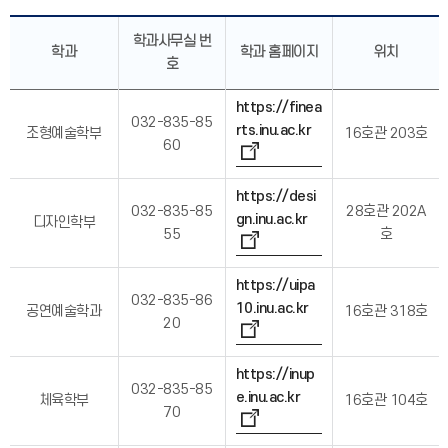
학과사무실 번
학과
학과 홈페이지
위치
호
https://finea
032-835-85
rts.inu.ac.kr
조형예술학부
16호관 203호
60
https://desi
032-835-85
28호관 202A
gn.inu.ac.kr
디자인학부
55
호
https://uipa
032-835-86
10.inu.ac.kr
공연예술학과
16호관 318호
20
https://inup
032-835-85
e.inu.ac.kr
체육학부
16호관 104호
70