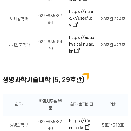
https://inu.a
032-835-87
c.kr/user/uc
도시공학과
28호관 324호
86
v
https://edup
032-835-84
hysical.inu.ac.
도시건축학과
28호관 427호
70
kr
생명과학기술대학 (5, 29호관)
학과사무실 번
학과
학과 홈페이지
위치
호
https://life.i
032-835-82
생명과학부
5호관 513호
nu.ac.kr
40