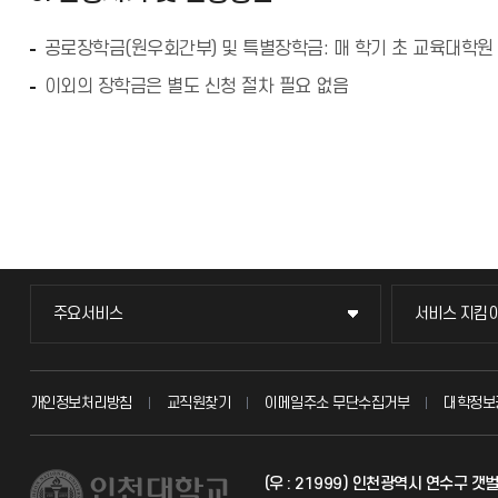
공로장학금(원우회간부) 및 특별장학금: 매 학기 초 교육대학원
이외의 장학금은 별도 신청 절차 필요 없음
주요서비스
서비스 지킴
주요서비스
서비스 지킴
교무회의방송
묻고 답하기
개인정보처리방침
교직원찾기
이메일주소 무단수집거부
대학정보
교수채용
불친절신고
(우 : 21999) 인천광역시 연수구 
시설예약
자주 묻는 질문