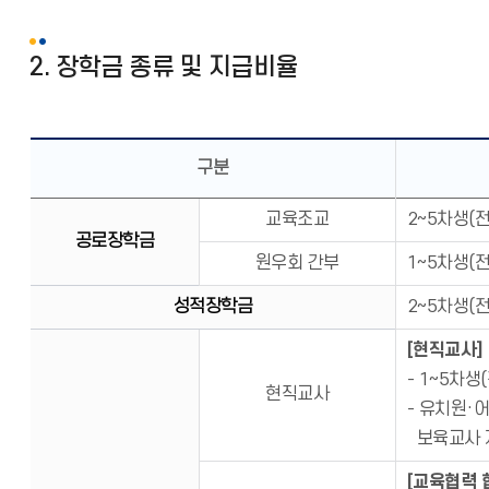
2. 장학금 종류 및 지급비율
구분
교육조교
2~5차생(
공로장학금
원우회 간부
1~5차생(
성적장학금
2~5차생(
[현직교사]
- 1~5차
현직교사
- 유치원·
보육교사 
[교육협력 