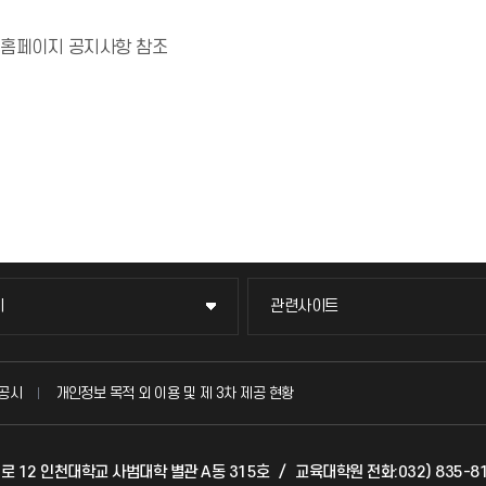
 홈페이지 공지사항 참조
이
관련사이트
이
관련사이트
국방헬프콜
공시
개인정보 목적 외 이용 및 제 3차 제공 현황
발전기금
갯벌로 12 인천대학교 사범대학 별관 A동 315호
/
교육대학원 전화:032) 835-81
(FAQ)
산학협력단