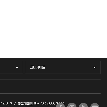
교내사이트
교내사이트
교수회
교육혁신본부
04~5, 7
/
교육대학원 팩스:032) 858-7140
국제교류과