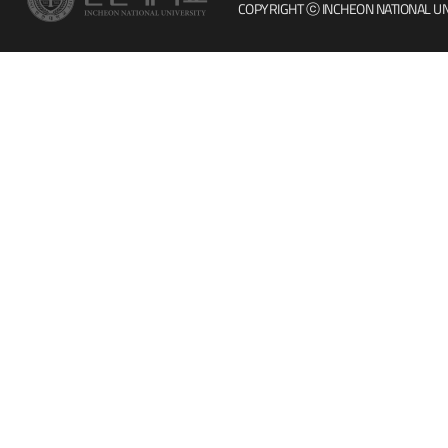
COPYRIGHT ⓒ INCHEON NATIONAL UN
인터넷증명
칭찬마당
입학안내
학생서비스 
직원채용
취업정보(학생)