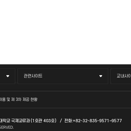
관련사이트
교내사
관련사이트
교내사
국방헬프콜
교수회
이용 및 제 3차 제공 현황
발전기금
교육혁
천대학교 국제교류과 (1호관 403호)
/
전화:+82-32-835-9571~9577
산학협력단
국제교
SERVED.