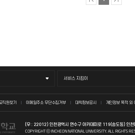
서비스 지킴이
서비스 지킴이
묻고 답하기
교직원찾기
이메일주소 무단수집거부
대학정보공시
개인정보 목적 외 
불친절신고
(우 : 22012) 인천광역시 연수구 아카데미로 119(송도동) 인
자주 묻는 질문(FAQ)
COPYRIGHT ⓒ INCHEON NATIONAL UNIVERSITY.
ALL RIGHTS RE