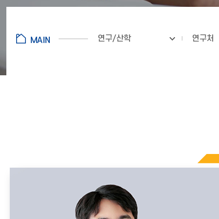
연구/산학
연구처