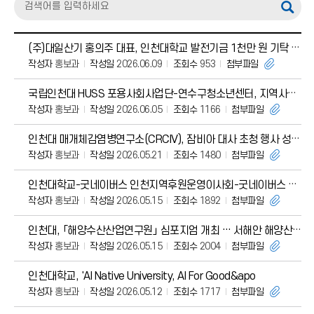
(주)대일산기 홍의주 대표, 인천대학교 발전기금 1천만 원 기탁 정책대학원 총동문회장으로서
작성자
홍보과
작성일
2026.06.09
조회수
953
첨부파일
국립인천대 HUSS 포용사회사업단-연수구청소년센터, 지역사회 청소년 성장 및 글로벌 융합
작성자
홍보과
작성일
2026.06.05
조회수
1166
첨부파일
인천대 매개체감염병연구소(CRCIV), 잠비아 대사 초청 행사 성료... AI 기반 말라리
작성자
홍보과
작성일
2026.05.21
조회수
1480
첨부파일
인천대학교-굿네이버스 인천지역후원운영이사회-굿네이버스 인천사업본부, 지역사회 기여 및 학생
작성자
홍보과
작성일
2026.05.15
조회수
1892
첨부파일
인천대, 「해양수산산업연구원」 심포지엄 개최 … 서해안 해양산업 발전방향 논의
작성자
홍보과
작성일
2026.05.15
조회수
2004
첨부파일
인천대학교, 'AI Native University, AI For Good&apo
작성자
홍보과
작성일
2026.05.12
조회수
1717
첨부파일