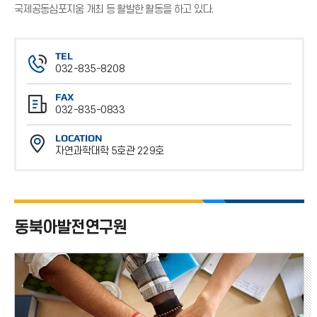
국제공동심포지움 개최 등 활발한 활동을 하고 있다.
TEL
032-835-8208
전
FAX
화
032-835-0833
번
팩
호
LOCATION
스
자연과학대학 5호관 229호
번
위
호
치
동북아발전연구원