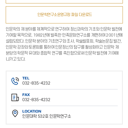
인문학연구소운영규정 파일 다운로드
인문학의 제 분야를 체계적으로 연구하여 정신과학의 기초와 인문학 발전에
기여할 목적으로, 1982년에 발족한 민족문화연구소를 개편하여 2001년에
설립되었다. 인문학 분야의 기초연구와 조사, 학술발표회, 학술논문집 발간,
인문학 강좌와 토론회를 통하여 인문정신의 탐구를 활성화하고 인문학 제
분양의 학문적 유대와 종합적 연구를 촉진함으로써 인문학 발전에 기여해
나가고 있다.
TEL
032-835-4232
전
FAX
화
032-835-4232
번
팩
호
LOCATION
스
인문대학 532호 인문학연구소
번
위
호