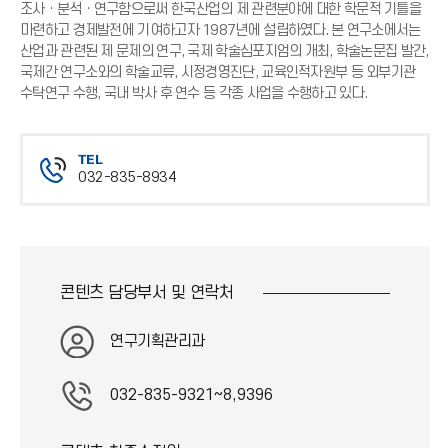
조사ㆍ분석ㆍ연구함으로써 한국산업의 제 관련분야에 대한 학문적 기틀을
마련하고 경제발전에 기여하고자 1987년에 설립하였다. 본 연구소에서는
산업과 관련된 제 문제의 연구, 국제 학술심포지엄의 개최, 학술논문집 발간,
국제간 연구소와의 학술교류, 시정경영진단, 교육인적자원부 등 외부기관
수탁연구 수행, 국내 박사 후 연수 등 각종 사업을 수행하고 있다.
TEL
032-835-8934
전
화
번
호
콘텐츠 담당부서 및
연락처
연구기획관리과
032-835-9321~8,9396