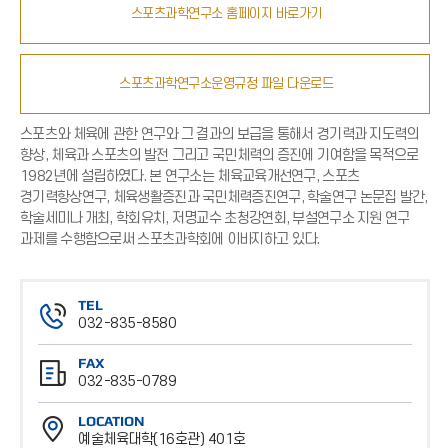
스포츠과학연구소 홈페이지 바로가기
스포츠과학연구소운영규정 파일 다운로드
스포츠와 체육에 관한 연구와 그 결과의 보급을 통해서 경기력과 지도력의
향상, 체육과 스포츠의 발전 그리고 국민체력의 증진에 기여함을 목적으로
1982년에 설립하였다. 본 연구소는 체육교육개선연구, 스포츠
경기력항상연구, 체육생활증진과 국민체력증진연구, 학술연구 논문집 발간,
학술세미나 개최, 학회유치, 저명교수 초청강연회, 부설연구소 지원 연구
과제를 수행함으로써 스포츠과학회에 이바지하고 있다.
TEL
032-835-8580
전
FAX
화
032-835-0789
번
팩
호
LOCATION
스
예술체육대학(16호관) 401호
번