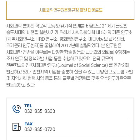
사회과학연구원운영규정 파일 다운로드
사회과학 분야의 학문적 교류와 유기적 연계를 바탕으로 21세기 글로벌
송도시대의 비전을 실현시키기 위해서 사회과학대학 내 5개의 기존 연구소
(지역사회연구소, HRD 연구소, 평화통일연구소, 미디어정보 교육센터,
위기관리 연구센터)를 통합하여 2012년에 설립되었다. 본 연구원은
사회과학 전반을 아우르는 다양한 학술 활동과 교내외의 의뢰로 수행하는
조사 연구 및 정책개발 사업 등을 수행하고 있으며, 전국 규모의
전문학술지인 『사회과학연구』(Journal of Social Science) 를 연간 2회
발간하고 있다. 인천지역 이점을 충분히 살릴 수 있는 다양한 프로그램 개발
및 지역사회 협력 사업 등을 통해 글로벌 경쟁력을 갖춘 우수연구기관으로
발돋음하고 있다.
TEL
032-835-8303
전
FAX
화
032-835-0720
번
팩
호