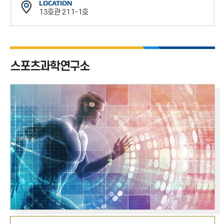
LOCATION
스
13호관 211-1호
번
위
호
치
스포츠과학연구소