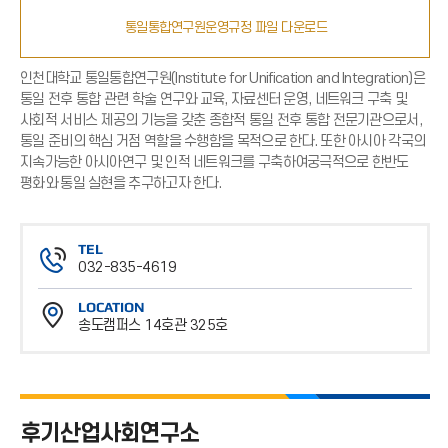
통일통합연구원운영규정 파일 다운로드
인천대학교 통일통합연구원(Institute for Unification and Integration)은
통일 전후 통합 관련 학술 연구와 교육, 자료센터 운영, 네트워크 구축 및
사회적 서비스 제공의 기능을 갖춘 종합적 통일 전후 통합 전문기관으로서,
통일 준비의 핵심 거점 역할을 수행함을 목적으로 한다. 또한 아시아 각국의
지속가능한 아시아연구 및 인적 네트워크를 구축하여궁극적으로 한반도
평화와 통일 실현을 추구하고자 한다.
TEL
032-835-4619
전
LOCATION
화
송도캠퍼스 14호관 325호
번
위
호
치
후기산업사회연구소