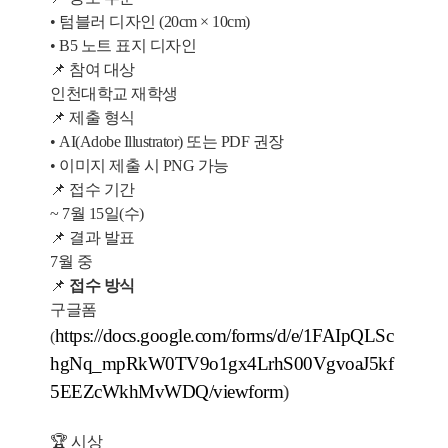
• 텀블러 디자인 (20cm × 10cm)
• B5 노트 표지 디자인
📌
참여 대상
인천대학교 재학생
📌
제출 형식
• AI(Adobe Illustrator) 또는 PDF 권장
• 이미지 제출 시 PNG 가능
📌
접수 기간
~ 7월 15일(수)
📌
결과 발표
7월 중
📌
접수 방식
구글폼
https://docs.google.com/forms/d/e/1FAIpQLSc
(
hgNq_mpRkW0TV9o1gx4LrhS00VgvoaJ5kf
5EEZcWkhMvWDQ/viewform
)
🏆
시상