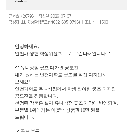
공모전
글번호
426796
작성일
2026-07-07
작성자
소비자생활협동조합 (032-835-9798)
조회수
1503
안녕하세요,
인천대 생협 학생위원회 11기 그린나래
입니다💚
🎨
유니상점 굿즈 디자인 공모전
내가 원하는 인천대학교 굿즈를 직접 디자인해
보세요!
인천대학교 유니상점에서 학생 참여형 굿즈 디자인
공모전을 진행합니다.
선정된 작품은 실제 유니상점 굿즈 제작에 반영되며,
부문별 1위에게는
아웃백 상품권 10만 원
을
드립니다.
📌
공모 부문