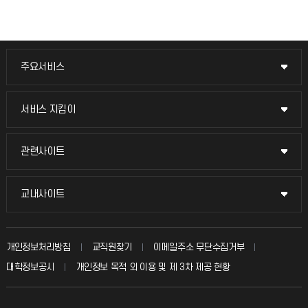
주요서비스
주요서비스
교무회의방송
서비스 지킴이
서비스 지킴이
교수채용
묻고 답하기
관련사이트
관련사이트
시설예약
불친절신고
국방헬프콜
교내사이트
교내사이트
인터넷증명
자주 묻는 질문(FAQ)
발전기금
교수회
입학안내
개인정보처리방침
교직원찾기
이메일주소 무단수집거부
칭찬마당
산학협력단
교육혁신본부
대학정보공시
개인정보 목적 외 이용 및 제 3차 제공 현황
직원채용
학생서비스 지킴이
소비자생활협동조합
국제교류과