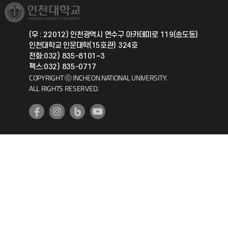
취업정보(학생)
총동문회
국제지원과
(우 : 22012) 인천광역시 연수구 아카데미로 119(송도동)
인천대학교 인문대학(15호관) 324호
공자아카데미
전화:032) 835-8101~3
팩스:032) 835-0717
기초교육원
COPYRIGHT ⓒ INCHEON NATIONAL UNIVERSITY.
ALL RIGHTS RESERVED.
공학교육혁신센터
대학생활상담센터
사회봉사센터
생활원
원격지원