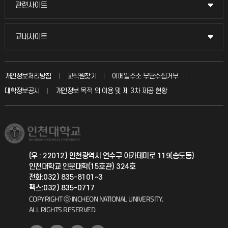
묻고 답하기
관련사이트
관련사이트
시설예약
불친절신고
국방헬프콜
교내사이트
교내사이트
인터넷증명
자주 묻는 질문(FAQ)
발전기금
교수회
입학안내
개인정보처리방침
교직원찾기
이메일주소 무단수집거부
칭찬마당
산학협력단
교육혁신본부
대학정보공시
개인정보 목적 외 이용 및 제 3차 제공 현황
직원채용
학생서비스 지킴이
소비자생활협동조합
국제교류과
취업정보(학생)
총동문회
국제지원과
(우 : 22012) 인천광역시 연수구 아카데미로 119(송도동)
인천대학교 인문대학(15호관) 324호
공자아카데미
전화:032) 835-8101~3
팩스:032) 835-0717
기초교육원
COPYRIGHT ⓒ INCHEON NATIONAL UNIVERSITY.
ALL RIGHTS RESERVED.
공학교육혁신센터