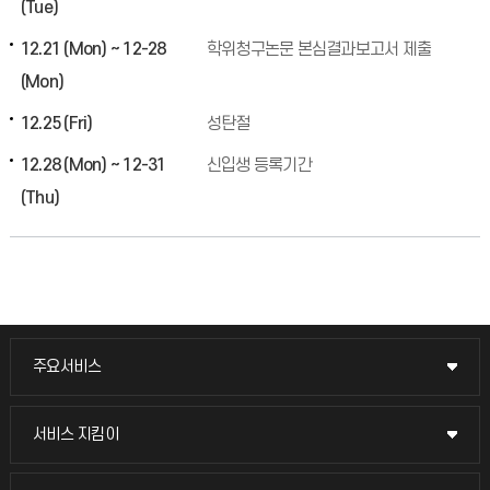
(Tue)
12.21 (Mon) ~ 12-28
학위청구논문 본심결과보고서 제출
(Mon)
12.25 (Fri)
성탄절
12.28 (Mon) ~ 12-31
신입생 등록기간
(Thu)
주요서비스
주요서비스
교무회의방송
서비스 지킴이
서비스 지킴이
교수채용